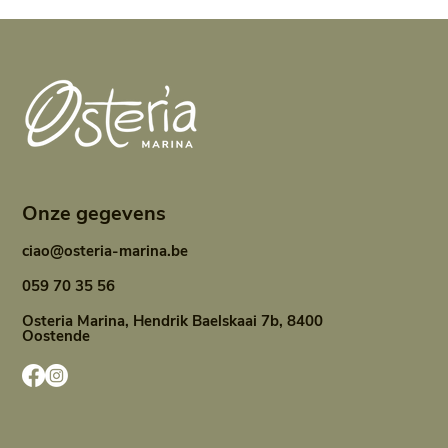
Onze gegevens
ciao@osteria-marina.be
059 70 35 56
Osteria Marina, Hendrik Baelskaai 7b, 8400
Oostende