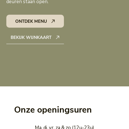
deuren staan open.
ONTDEK MENU
BEKIJK WIJNKAART
Onze openingsuren
Ma, di, vr, za & zo (12u-23u)